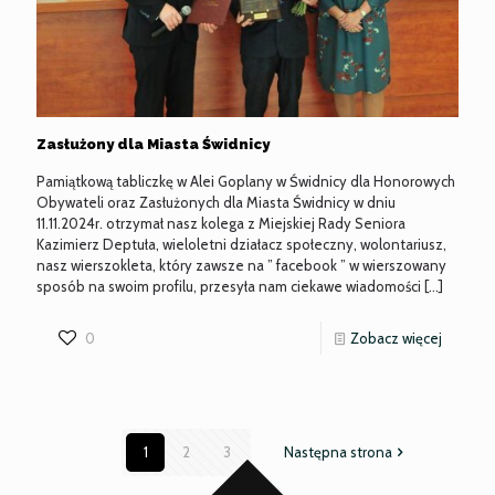
Zasłużony dla Miasta Świdnicy
Pamiątkową tabliczkę w Alei Goplany w Świdnicy dla Honorowych
Obywateli oraz Zasłużonych dla Miasta Świdnicy w dniu
11.11.2024r. otrzymał nasz kolega z Miejskiej Rady Seniora
Kazimierz Deptuła, wieloletni działacz społeczny, wolontariusz,
nasz wierszokleta, który zawsze na ” facebook ” w wierszowany
sposób na swoim profilu, przesyła nam ciekawe wiadomości
[…]
-
0
Zobacz więcej
Zasłużo
dla
Miasta
1
2
3
Następna strona
Świdnic