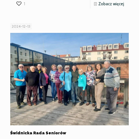
-
1
Zobacz więcej
Integrac
Społecz
2024-12-13
Seniors
z Młodz
Świdnicka Rada Seniorów