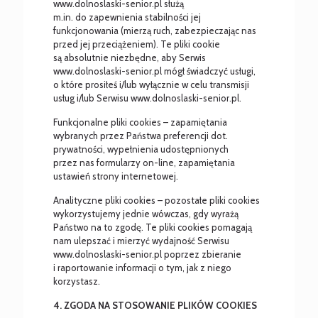
www.dolnoslaski-senior.pl służą
m.in. do zapewnienia stabilności jej
funkcjonowania (mierzą ruch, zabezpieczając nas
przed jej przeciążeniem). Te pliki cookie
są absolutnie niezbędne, aby Serwis
www.dolnoslaski-senior.pl mógł świadczyć usługi,
o które prosiłeś i/lub wyłącznie w celu transmisji
usług i/lub Serwisu www.dolnoslaski-senior.pl.
Funkcjonalne pliki cookies – zapamiętania
wybranych przez Państwa preferencji dot.
prywatności, wypełnienia udostępnionych
przez nas formularzy on-line, zapamiętania
ustawień strony internetowej.
Analityczne pliki cookies – pozostałe pliki cookies
wykorzystujemy jednie wówczas, gdy wyrażą
Państwo na to zgodę. Te pliki cookies pomagają
nam ulepszać i mierzyć wydajność Serwisu
www.dolnoslaski-senior.pl poprzez zbieranie
i raportowanie informacji o tym, jak z niego
korzystasz.
4. ZGODA NA STOSOWANIE PLIKÓW COOKIES