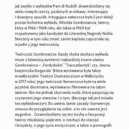
Jak zwykle z wykładów Pani dr Rudolf, dowiedzieliśmy się
wielu nowych rzeczy, podanych w ciekawy, interesujący
i dowcipny sposób. Intrygująca zwłaszcza była (i jest dalej)
postać bohatera wykładu, Witolda Gombrowicza, twórcy,
który w 1966 i 1968 roku, ale także w 1969 był
rozpatrywany jako kandydat do Literackiej Nagrody Nobla.
Niestety w tym roku zmarł, zanim kapituła zapoznała się
w pełni z jego twórczością.
Twórczość Gombrowicza. Każdy chyba słuchacz wykładu
może z łatwością wymienić najbardziej znane utwory
Gombrowicza – „Ferdydurke”, ”Transatlantyk”, czy „Iwona
księżniczka Burgunda” (która wystawiana była także
w wałbrzyskim Teatrze Dramatycznym w Wałbrzychu
w 2017 roku). Jego twórczość tłumaczona była na wiele
języków, doceniana, wystawiana i filmowana na całym
świecie. Nie ma jednak zbyt wielu osób, które pasjonują się
czytaniem jego utworów. I o tym, dlaczego tak jest mówiła
też wykładowczyni. Bo uwiera, łamie zasady i konwencje,
zmusza do przyglądania się sobie, a to nie zawsze jest
wygodne… Dowiedzieliśmy się też trochę o fascynacji
twórcy młodością i pięknem, o niechęci do starości
i brzydoty, o jego życiu erotycznym, a także o pornografii