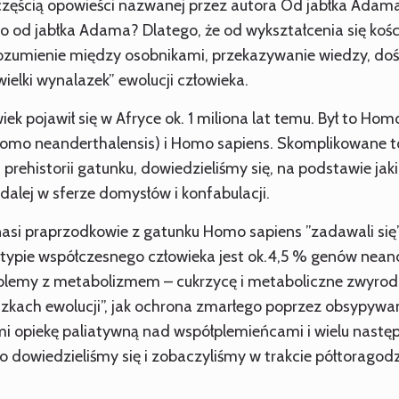
częścią opowieści nazwanej przez autora Od jabłka Adama do
ego od jabłka Adama?
Dlatego, że od wykształcenia się kośc
zumienie między osobnikami, przekazywanie wiedzy, dośw
wielki wynalazek” ewolucji człowieka.
wiek pojawił się w Afryce ok. 1 miliona lat temu. Był to 
omo neanderthalensis) i Homo sapiens. Skomplikowane to,
prehistorii gatunku, dowiedzieliśmy się, na podstawie jak
dalej w sferze domysłów i konfabulacji.
 nasi praprzodkowie z gatunku Homo sapiens ”zadawali si
notypie współczesnego człowieka jest ok.4,5 % genów ne
 problemy z metabolizmem – cukrzycę i metaboliczne zwyro
azkach ewolucji”, jak ochrona zmarłego poprzez obsypywan
 opiekę paliatywną nad współplemieńcami i wielu następn
 dowiedzieliśmy się i zobaczyliśmy w trakcie półtoragod