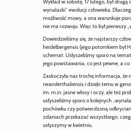
Wykład w sobotę, 17 lutego, był drugą 
wynalazki” ewolucji człowieka. Dlacz
możliwość mowy, a ona warunkuje poro
nie ma rozwoju. Więc to był pierwszy „
Dowiedzieliśmy się, że najstarszy czło
heidelbergensis (jego potomkiem był H
schemat. Usłyszeliśmy sporo na temat 
jego powstawania, co jest pewne, a co 
Zaskoczyła nas trochę informacja, że
neanderthaliensis i dzięki temu w ge
im. m.in. jasne włosy i oczy, ale też
usłyszeliśmy sporo o kolejnych „wynal
pochówku czy potwierdzoną odkryciami
zdaniach przekazać wszystkiego, czego
usłyszymy w kwietniu.