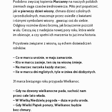
Podobno zwyczaj topienia
Marzanny
na naszych polskich
ziemiach sięga czasów średniowiecza. Miło jest popatrzeć,
jak w
pierwszy dzień wiosny
, chmara dzieci szkolnych
i przedszkolnych, maszeruje przez osiedle z kwiatami
i różnymi symbolami wiosny , gwarząc coś do siebie.
Odgłosy rozmów dzieci brzmią, jak brzęczenie pszczół
w ulu. Cieszą się z nadejścia nowej pory roku, która wiele
im obiecuje, a czy spełni ich marzenia to już inna historia.
Przysłowia związane z wiosną, są echem doświadczeń
rolników.
–
Co w marcu urośnie, w maju zamarznie.
– Kto w marcu zasieje, ten się na wiosnę śmieje.
– Na marzec narzeka każdy starzec.
– Ile w marcu dni mglistych, tyle w żniwa dni dżdżystych.
31 marca bieżącego roku przypada Wielkanoc.
–
Gdy na dzwony wielkanocne pada, suchość nam
przez całe lato włada.
– W Wielką Niedzielę pogoda – duża w polu uroda.
–
Gdy Wielki Piątek ponury, Wielkanoc będzie
bez chmury.