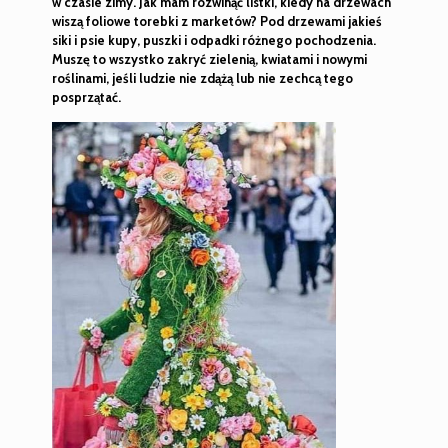
w czasie zimy. Jak mam rozwinąć listki, kiedy na drzewach
wiszą foliowe torebki z marketów? Pod drzewami jakieś
siki i psie kupy, puszki i odpadki różnego pochodzenia.
Muszę to wszystko zakryć zielenią, kwiatami i nowymi
roślinami, jeśli ludzie nie zdążą lub nie zechcą tego
posprzątać.