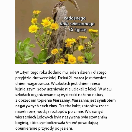
W lutym tego roku dodano mu jeden dzień, i dlatego
przyjdzie ciut wcześniej.
Dzień 21 marca
jest również
dniem wagarowicza. W szkołach jest dniem nieco
luźniejszym, żeby uczniowie nie uciekali z lekcji. W wielu
szkołach organizowane są wycieczki na łono natury,
z obrzędem topienia
Marzanny
.
Marzanna jest symbolem
negatywnych cech zimy.
Trzeba kukłę zatopić w rzece
napełnionej wodą z roztopów po zimie. W dawnych
wierzeniach ludowych była nazywana była słowiańską
boginią, która symbolizowała śmierć powodującą
obumieranie przyrody po jesieni.