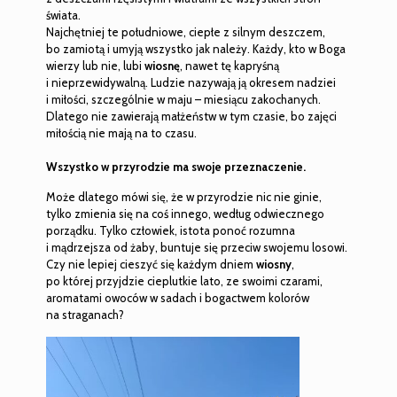
świata.
Najchętniej te południowe, ciepłe z silnym deszczem,
bo zamiotą i umyją wszystko jak należy. Każdy, kto w Boga
wierzy lub nie, lubi
wiosnę
, nawet tę kapryśną
i nieprzewidywalną. Ludzie nazywają ją okresem nadziei
i miłości, szczególnie w maju – miesiącu zakochanych.
Dlatego nie zawierają małżeństw w tym czasie, bo zajęci
miłością nie mają na to czasu.
Wszystko w przyrodzie ma swoje przeznaczenie.
Może dlatego mówi się, że w przyrodzie nic nie ginie,
tylko zmienia się na coś innego, według odwiecznego
porządku. Tylko człowiek, istota ponoć rozumna
i mądrzejsza od żaby, buntuje się przeciw swojemu losowi.
Czy nie lepiej cieszyć się każdym dniem
wiosny
,
po której przyjdzie cieplutkie lato, ze swoimi czarami,
aromatami owoców w sadach i bogactwem kolorów
na straganach?