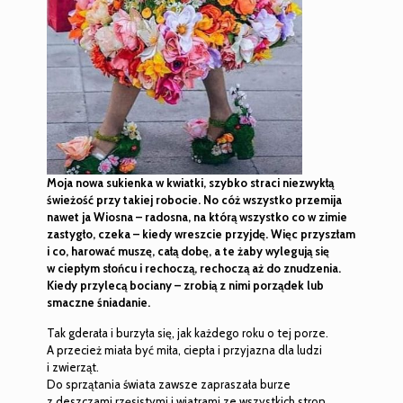
Moja nowa sukienka w kwiatki, szybko straci niezwykłą
świeżość przy takiej robocie.
No cóż wszystko przemija
nawet ja Wiosna – radosna, na którą wszystko co w zimie
zastygło, czeka – kiedy wreszcie przyjdę. Więc przyszłam
i co, harować muszę, całą dobę, a te żaby wylegują się
w ciepłym słońcu i rechoczą, rechoczą aż do znudzenia.
Kiedy przylecą bociany – zrobią z nimi porządek
lub
smaczne śniadanie.
Tak gderała i burzyła się, jak każdego roku o tej porze.
A przecież miała być miła, ciepła i przyjazna dla ludzi
i zwierząt.
Do sprzątania świata zawsze zapraszała burze
z deszczami rzęsistymi i wiatrami ze wszystkich stron