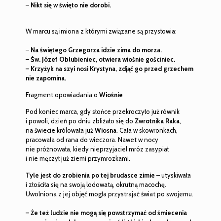
–
Nikt się w święto nie dorobi.
W marcu są imiona z którymi związane są przysłowia:
–
Na świętego Grzegorza idzie zima do morza.
–
Św. Józef Oblubieniec, otwiera wiośnie gościniec.
– Krzyżyk na szyi nosi Krystyna, zdjąć go przed grzechem
nie zapomina.
Fragment opowiadania o
Wiośnie
Pod koniec marca, gdy słońce przekroczyło już równik
i powoli, dzień po dniu zbliżało się do
Zwrotnika Raka
,
na świecie królowała już
Wiosna
. Cała w skowronkach,
pracowała od rana do wieczora. Nawet w nocy
nie próżnowała, kiedy nieprzyjaciel mróz zasypiał
i nie męczył już ziemi przymrozkami.
Tyle jest do zrobienia po tej brudasce zimie
– utyskiwała
i złościła się na swoją lodowatą, okrutną macochę.
Uwolniona z jej objęć mogła przystrajać świat po swojemu.
– Że też ludzie nie mogą się powstrzymać od śmiecenia