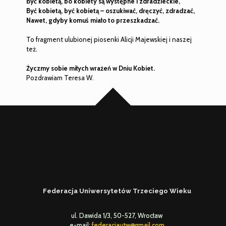
Być kobietą, bo kobiety są występne i zdradzieckie,
Być kobietą, być kobietą – oszukiwać, dręczyć, zdradzać,
Nawet, gdyby komuś miało to przeszkadzać.
To fragment ulubionej piosenki Alicji Majewskiej i naszej
też.
Życzmy sobie miłych wrażeń w Dniu Kobiet.
Pozdrawiam Teresa W.
Federacja Uniwersytetów Trzeciego Wieku
ul. Dawida 1/3, 50-527, Wrocław
e-mail:
federacjautw@gmail.com