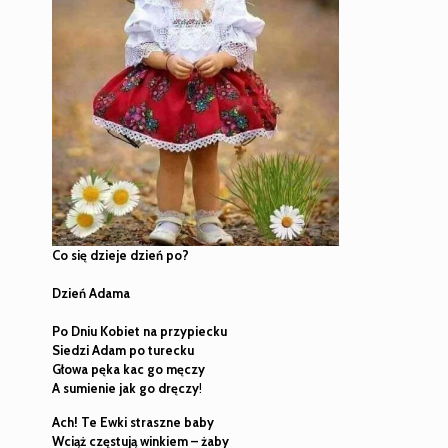
Co się dzieje dzień po?
Dzień Adama
Po Dniu Kobiet na przypiecku
Siedzi Adam po turecku
Głowa pęka kac go męczy
A sumienie jak go dręczy
!
Ach! Te Ewki straszne baby
Wciąż częstują winkiem – żaby