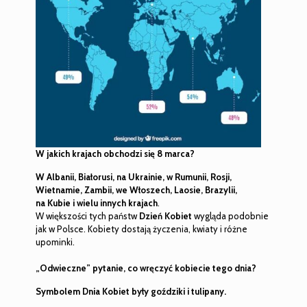
W jakich krajach obchodzi się 8 marca?
W
Albanii, Białorusi, na Ukrainie, w Rumunii, Rosji,
Wietnamie, Zambii,
we Włoszech, Laosie,
Brazylii,
na Kubie i wielu innych krajach
.
W większości tych państw
Dzień Kobiet
wygląda podobnie
jak w Polsce. Kobiety dostają życzenia, kwiaty i różne
upominki.
„Odwieczne” pytanie, co wręczyć kobiecie tego dnia?
Symbolem Dnia Kobiet były goździki i tulipany.