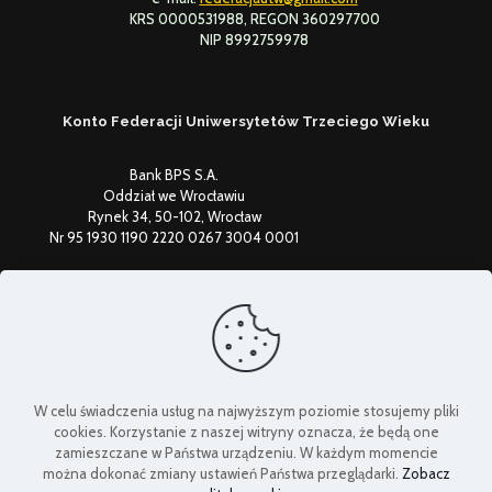
KRS 0000531988, REGON 360297700
NIP 8992759978
Konto Federacji Uniwersytetów Trzeciego Wieku
Bank BPS S.A.
Oddział we Wrocławiu
Rynek 34, 50-102, Wrocław
Nr 95 1930 1190 2220 0267 3004 0001
Federacja Uniwersytetów Trzeciego Wieku
W celu świadczenia usług na najwyższym poziomie stosujemy pliki
cookies. Korzystanie z naszej witryny oznacza, że będą one
zamieszczane w Państwa urządzeniu. W każdym momencie
można dokonać zmiany ustawień Państwa przeglądarki.
Zobacz