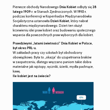
Pierwsze obchody Narodowego
Dnia Kobiet
odbyły się
28
lutego 1909 r
. w Stanach Zjednoczonych. W
1910 r
.
podczas konferencji w Kopenhadze Międzynarodówka
Socjalistyczna ustanowiła
Dzień Kobiet
, który nabrał
charakteru międzynarodowego. Dzień ten służył
krzewieniu idei praw kobiet oraz budowaniu społecznego
wsparcia dla powszechnych praw wyborczych dla kobiet.
Prawdziwymi „latami świetności” Dnia Kobiet w Polsce,
był okres PRL-u.
W zakładach pracy czy szkołach był obchodzony
obowiązkowo. Była to „okazja” do uzupełniania braków
w zaopatrzeniu, dlatego wręczano paniom takie dobra
materialne jak rajstopy, ręczniki, ścierki, mydła pachnące,
kawę.
Ile kobiet jest na świecie?