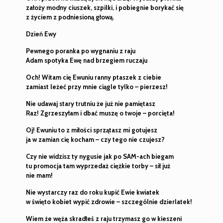
założy modny ciuszek,
szpilki, i pobiegnie borykać się
z życiem z podniesioną głową.
Dzień Ewy
Pewnego poranka po wygnaniu z raju
Adam spotyka Ewę nad brzegiem ruczaju
Och! Witam cię Ewuniu ranny ptaszek z ciebie
zamiast leżeć przy mnie ciągle tylko – pierzesz!
Nie udawaj stary trutniu że już nie pamiętasz
Raz! Zgrzeszyłam i dbać muszę o twoje – porcięta!
Oj! Ewuniu to z miłości sprzątasz mi gotujesz
ja w zamian cię kocham – czy tego nie czujesz?
Czy nie widzisz ty nygusie jak po SAM-ach biegam
tu promocja tam wyprzedaż ciężkie torby – sił już
nie mam!
Nie wystarczy raz do roku kupić Ewie kwiatek
w święto kobiet wypić zdrowie – szczególnie dzierlatek!
Wiem że węża skradłeś z raju trzymasz go w kieszeni