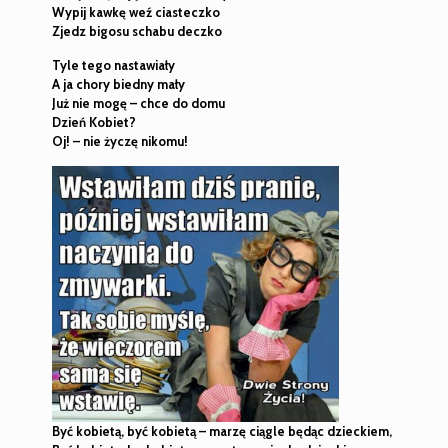
Wypij kawkę weź ciasteczko
Zjedz bigosu schabu deczko
Tyle tego nastawiały
A ja chory biedny mały
Już nie mogę – chce do domu
Dzień Kobiet?
Oj! – nie życzę nikomu!
Być kobietą, być kobietą – marzę ciągle będąc dzieckiem,