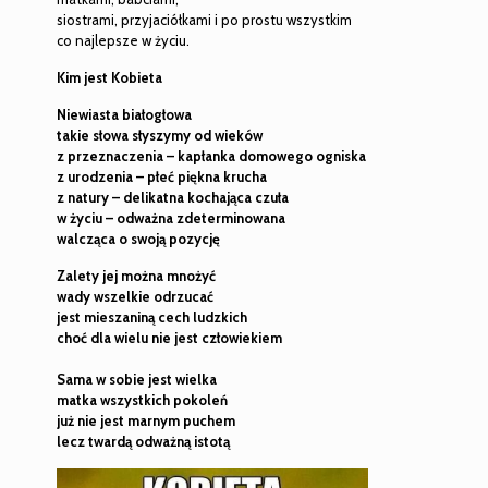
siostrami, przyjaciółkami i po prostu wszystkim
co najlepsze w życiu.
Kim jest Kobieta
Niewiasta białogłowa
takie słowa słyszymy od wieków
z przeznaczenia – kapłanka domowego ogniska
z urodzenia – płeć piękna krucha
z natury – delikatna kochająca czuła
w życiu – odważna zdeterminowana
walcząca o swoją pozycję
Zalety jej można mnożyć
wady wszelkie odrzucać
jest mieszaniną cech ludzkich
choć dla wielu nie jest człowiekiem
Sama w sobie jest wielka
matka wszystkich pokoleń
już nie jest marnym puchem
lecz twardą odważną istotą