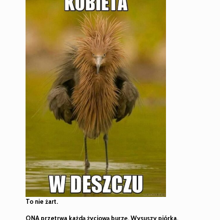
To nie żart.
ONA przetrwa każdą życiową burzę. Wysuszy piórka,