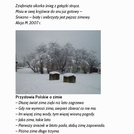
Zziębnięta sikorka śnieg z gałązki strąca.
Misiu w swej kryjówce do snu już gotowy –
Śnieżno – biały i srebrzysty jest pejzaż zimowy.
Alicja M. 2007 r.
Przysłowia Polskie o zimie
–
Dłużej świat zima ziębi niż lato zagrzewa
–
Gdy nie wymrozi zima, sierpień zbierać co nie ma.
–
Im więcej zimą wody, tym więcej wiosną pogody.
–
Jaka zima, takie lato.
–
Pierwszy śnieżek w błoto pada, słabą zimę zapowiada.
–
Późna zima długo trzyma.