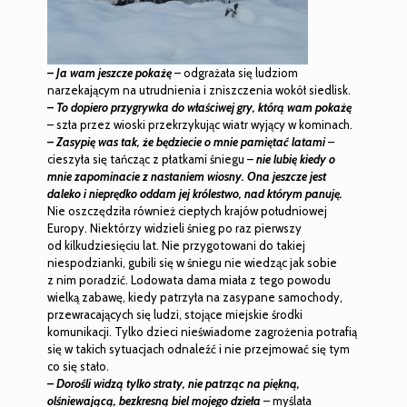
–
Ja wam jeszcze pokażę
– odgrażała się ludziom
narzekającym na utrudnienia i zniszczenia wokół siedlisk.
–
To dopiero przygrywka do właściwej gry, którą wam pokażę
– szła przez wioski przekrzykując wiatr wyjący w kominach.
–
Zasypię was tak, że będziecie o mnie pamiętać latami
–
cieszyła się tańcząc z płatkami śniegu –
nie lubię kiedy o
mnie zapominacie z nastaniem wiosny.
Ona jeszcze jest
daleko i nieprędko oddam jej królestwo, nad którym panuję.
Nie oszczędziła również ciepłych krajów południowej
Europy. Niektórzy widzieli śnieg po raz pierwszy
od kilkudziesięciu lat. Nie przygotowani do takiej
niespodzianki, gubili się w śniegu nie wiedząc jak sobie
z nim poradzić. Lodowata dama miała z tego powodu
wielką zabawę, kiedy patrzyła na zasypane samochody,
przewracających się ludzi, stojące miejskie środki
komunikacji. Tylko dzieci nieświadome zagrożenia potrafią
się w takich sytuacjach odnaleźć i nie przejmować się tym
co się stało.
–
Dorośli widzą tylko straty, nie patrząc na piękną,
olśniewającą, bezkresną biel mojego dzieła
– myślała