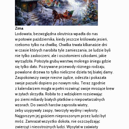
Zima
Lodowata, bezwzględna okrutnica wpadła do nas
w połowie października, kiedy jeszcze królowała jesień,
rzekomo tylko na chwilkę. Chwilka trwała kilkanaście dni
w czasie których narobiła tyle zamieszania, że ludzie byli
nie tylko zaskoczeni, ale i oszołomieni szkodami, jakie
wyrządziła. Położyła grubą warstwę mokrego śniegu gdzie
się tylko dało. Pozrywane przewody różnego rodzaju,
powalone drzewa to tylko nieliczne dzieła tej białej damy.
Zaspokoiwszy swoje niecne żądze, odeszła i pokazała
swoje pazurki dopiero po nowym roku. Teraz zgodnie
z kalendarzem mogła w pełni rozwinąć swoje mrożące krew
w żyłach skrzydła. Robiła to z wdziękiem rozsiewając
po ziemi miliardy białych płatków o niepowtarzalnych
wzorach. Do swoich harców zaprosiła wiatry,
żeby usypywały zaspy, tworzyły wydmy i wykroty.
Najgorszym jej gościem nieproszonym przez ludzi był
mróz. Zamrażał wszystko dokoła, nie oszczędzając
zwierząt i nieostrożnych ludzi. Wysyłał w zaświaty