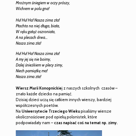
Mroźnym śniegiem w oczy prószy,
Wichrem w polu gna!
Hu! Hu! Ha! Nasza zima zła!
Płachta na niej długa, biała,
W ręku gałąź oszroniała,
A na plecach drwa…
Nasza zima zła!
Hu! Hu! Ha! Nasza zima zła!
A my jej się nie boimy,
Dalej śnieżkiem w plecy zimy,
Niech pamiątkę ma!
Nasza zima zła!
Wiersz Marii Konopnickie
j z naszych szkolnych czasów –
znało każde dziecko na pamięć.
Dzisiaj dzieci uczą się całkiem innych wierszy, bardziej
współczesnych poetów.
Na
Uniwersytecie Trzeciego Wieku
pisaliśmy wiersze
okolicznościowe pod opieką polonistek, które
podpowiadały nam –
czas napisać coś na temat np. zimy.