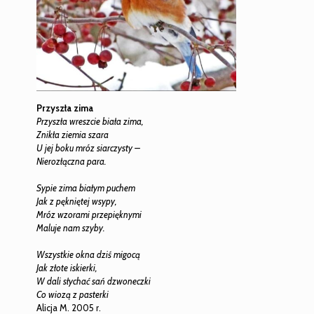
Przyszła zima
Przyszła wreszcie biała zima,
Znikła ziemia szara
U jej boku mróz siarczysty –
Nierozłączna para.
Sypie zima białym puchem
Jak z pękniętej wsypy,
Mróz wzorami przepięknymi
Maluje nam szyby.
Wszystkie okna dziś migocą
Jak złote iskierki,
W dali słychać sań dzwoneczki
Co wiozą z pasterki
Alicja M. 2005 r.