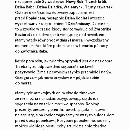
następnie
bale Sylwestrowe
,
Nowy Rok, Trzech króli,
Dzień Babci
,
Dzień Dziadka,
Walentynki, Tłusty czwartek.
Ostatni dzień karnawału zwany zapustami jest
przed
Popielcem
, następnie
Dzień Kobiet
i wreszcie
wyczekiwany z utęsknieniem
1 Dzień wiosny
. Dzieje się
to wszystko w czasie, kiedy słońce wędruje od
Zwrotnika
Koziorożca
, na chwilę zatrzymując się nad równikiem.
Mamy wtedy równonoc w
dniu 21 marca
– wyczekiwany
moment słońca, które potem rusza w kierunku północy
do
Zwrotnika Raka
.
Każda pora roku, jak twierdzą optymiści jest dla nas dobra.
Trzeba tylko odpowiednio się ubrać i nastawić
pozytywnie. Zima z pewnością szybko przeminie i na
Św.
Grzegorza
– jak mówi przysłowie –
pójdzie sobie
do morza
.
Mamy tyle atrakcyjnych dni w okresie zimowym,
że nie można się nudzić przygotowując się do ich
spędzenia na wszelkie możliwe sposoby. Robimy
prezenty, pieczemy pierniki, faworki, pączki i mięsiwa
na zapusty, a na koniec zagryzamy to wszystko śledzikiem
przed środą popielcową. Posypani popiołem wchodzimy
w okres wielkiego postu, żeby zrzucić z siebie zbędne