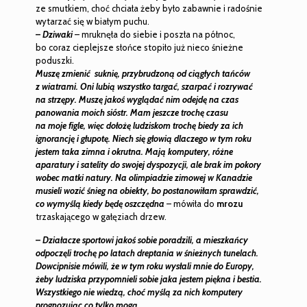
ze smutkiem, choć chciała żeby było zabawnie i radośnie
wytarzać się w białym puchu.
–
Dziwaki
– mruknęła do siebie i poszła na północ,
bo coraz cieplejsze słońce stopiło już nieco śnieżne
poduszki.
Muszę zmienić suknię, przybrudzoną od ciągłych tańców
z wiatrami.
Oni lubią wszystko targać, szarpać i rozrywać
na strzępy. Muszę jakoś wyglądać nim odejdę na czas
panowania moich sióstr. Mam jeszcze trochę czasu
na moje figle, więc dołożę ludziskom trochę biedy za ich
ignorancję i głupotę. Niech się głowią dlaczego w tym roku
jestem taka zimna i okrutna. Mają komputery, różne
aparatury i satelity do swojej dyspozycji, ale brak im pokory
wobec matki natury. Na olimpiadzie zimowej w Kanadzie
musieli wozić śnieg na obiekty, bo postanowiłam sprawdzić,
co wymyślą kiedy będę oszczędna
– mówiła do
mrozu
trzaskającego w gałęziach drzew.
–
Działacze sportowi jakoś sobie poradzili, a mieszkańcy
odpoczęli trochę po latach dreptania w śnieżnych tunelach.
Dowcipnisie mówili, że w tym roku wysłali mnie do Europy,
żeby ludziska przypomnieli sobie jaka jestem piękna i bestia.
Wszystkiego nie wiedzą, choć myślą za nich komputery
prognozując co tylko mogą.