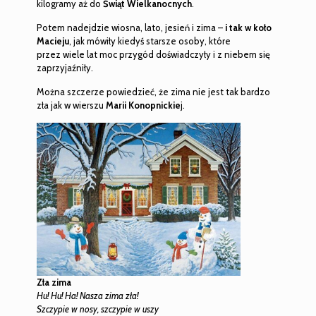
kilogramy aż do
Świąt Wielkanocnych
.
Potem nadejdzie wiosna, lato, jesień i zima –
i tak w koło
Macieju
, jak mówiły kiedyś starsze osoby, które
przez wiele lat moc przygód doświadczyły i z niebem się
zaprzyjaźniły.
Można szczerze powiedzieć, że zima nie jest tak bardzo
zła jak w wierszu
Marii Konopnickie
j.
Zła zima
Hu! Hu! Ha! Nasza zima zła!
Szczypie w nosy, szczypie w uszy