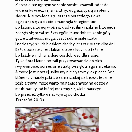
Marząc o następnym sezonie swoich swawoli, odeszła
w kierunku wiecznej zmarzliny, odgrażając się ciepłemu
słońcu. Nie powiedziała jeszcze ostatniego słowa,
oglądając się za siebie dmuchnęła śniegiem tuż
po kalendarzowej wiośnie, kiedy rośliny i pąki na krzewach
zaczęły się rozwijać. Szczególnie upodobała sobie góry,
gdzie z łatwością mogła uszyć sobie białe szatki
i nacieszyć się ich blaskiem choćby jeszcze przez kilka dni.
Każda pora roku jest lubiana przez ludzi lub też nie,
bo każdy w nich znajduje coś dobrego dla siebie.
Tylko flora i fauna potrafi przystosować się do nich
i wyrównywać poniesione straty bez głośnego narzekania.
A może jest inaczej, tylko my nie słyszymy jak płacze Bez,
któremu zmarzły pąki lub sarna szukająca bezskutecznie
źdźbła trawy. Może warto nastawić zmysły na odgłosy
matki natury, od której możemy się wiele nauczyć,
bo przecież tylko o naukę w życiu chodzi.
Teresa W. 2010 r.