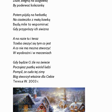
Duże, biegną na ślizgawkę
By poderwać koleżankę
Potem pójdą na herbatkę
Na ciasteczko z małą kawką
Będą mile to wspominać
Gdy przyprószy ich siwizna
A na razie tu i teraz
Trzeba cieszyć się tym co jest
A co nie ma można stworzyć
W wyobraźni i w marzeniach
Gdy będzie Ci źle na świecie
Poczujesz pustkę wśród ludzi
Pomyśl, że cuda tej zimy
Bóg stworzył właśnie dla Ciebie
Teresa W. 2003 r.