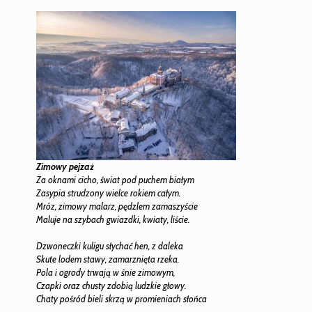
Zimowy pejzaż
Za oknami cicho, świat pod puchem białym
Zasypia strudzony wielce rokiem całym.
Mróz, zimowy malarz, pędzlem zamaszyście
Maluje na szybach gwiazdki, kwiaty, liście.
Dzwoneczki kuligu słychać hen, z daleka
Skute lodem stawy, zamarznięta rzeka.
Pola i ogrody trwają w śnie zimowym,
Czapki oraz chusty zdobią ludzkie głowy.
Chaty pośród bieli skrzą w promieniach słońca