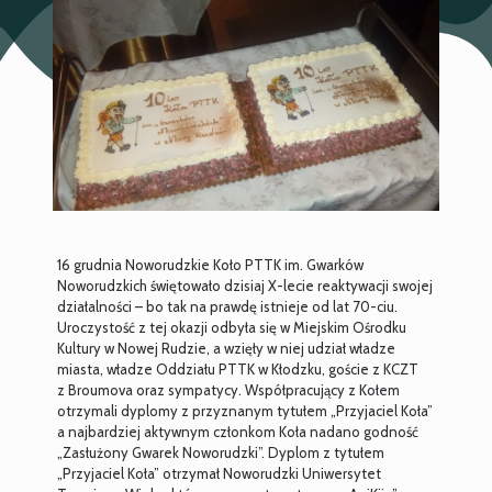
16 grudnia Noworudzkie Koło PTTK im. Gwarków
Noworudzkich świętowało dzisiaj X-lecie reaktywacji swojej
działalności – bo tak na prawdę istnieje od lat 70-ciu.
Uroczystość z tej okazji odbyła się w Miejskim Ośrodku
Kultury w Nowej Rudzie, a wzięły w niej udział władze
miasta, władze Oddziału PTTK w Kłodzku, goście z KCZT
z Broumova oraz sympatycy. Współpracujący z Kołem
otrzymali dyplomy z przyznanym tytułem „Przyjaciel Koła”
a najbardziej aktywnym członkom Koła nadano godność
„Zasłużony Gwarek Noworudzki”. Dyplom z tytułem
„Przyjaciel Koła” otrzymał Noworudzki Uniwersytet