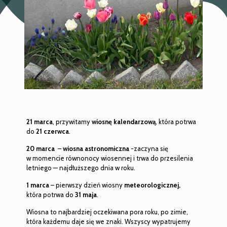
21 marca
, przywitamy
wiosnę
kalendarzową
, która potrwa
do
21 czerwca
.
20 marca
–
wiosna
astronomiczna
-zaczyna się
w momencie równonocy wiosennej i trwa do przesilenia
letniego — najdłuższego dnia w roku.
1 marca
– pierwszy dzień wiosny
meteorologicznej,
która potrwa do
31 maja
.
Wiosna to najbardziej oczekiwana pora roku, po zimie,
która każdemu daje się we znaki. Wszyscy wypatrujemy