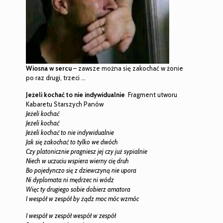
Wiosna w sercu
– zawsze można się zakochać w żonie
po raz drugi, trzeci …
Jeżeli kochać to nie indywidualnie
Fragment utworu
Kabaretu Starszych Panów
Jeżeli kochać
Jeżeli kochać
Jeżeli kochać to nie indywidualnie
Jak się zakochać to tylko we dwóch
Czy platonicznie pragniesz jej czy już sypialnie
Niech w uczuciu wspiera wierny cię druh
Bo pojedynczo się z dziewczyną nie upora
Ni dyplomata ni mędrzec ni wódz
Więc ty drugiego sobie dobierz amatora
I wespół w zespół by żądz moc móc wzmóc
I wespół w zespół wespół w zespół