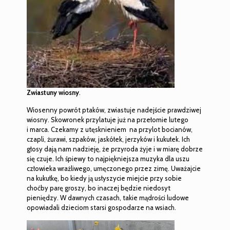
Zwiastuny wiosny
.
Wiosenny powrót ptaków, zwiastuje nadejście prawdziwej
wiosny. Skowronek przylatuje już na przełomie lutego
i marca. Czekamy z utęsknieniem na przylot bocianów,
czapli, żurawi, szpaków, jaskółek, jerzyków i kukułek. Ich
głosy dają nam nadzieję, że przyroda żyje i w miarę dobrze
się czuje. Ich śpiewy to najpiękniejsza muzyka dla uszu
człowieka wrażliwego, umęczonego przez zimę. Uważajcie
na kukułkę, bo kiedy ją usłyszycie miejcie przy sobie
choćby parę groszy, bo inaczej będzie niedosyt
pieniędzy. W dawnych czasach, takie mądrości ludowe
opowiadali dzieciom starsi gospodarze na wsiach.