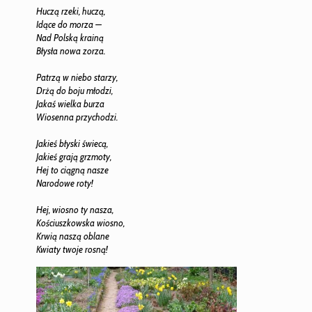
Huczą rzeki, huczą,
Idące do morza —
Nad Polską krainą
Błysła nowa zorza.
Patrzą w niebo starzy,
Drżą do boju młodzi,
Jakaś wielka burza
Wiosenna przychodzi.
Jakieś błyski świecą,
Jakieś grają grzmoty,
Hej to ciągną nasze
Narodowe roty!
Hej, wiosno ty nasza,
Kościuszkowska wiosno,
Krwią naszą oblane
Kwiaty twoje rosną!