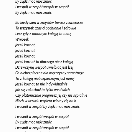
By żądz moc móc zmóc
I wespół w zespół wespół w zespół
By żądz moc móc zmóc
Bo kiedy sam w zmysłów trwasz zawierusze
To wszystek czas ci pochłonie i zdrowie
Lecz gdy z oddanym kolegą to tuszę
Wniosek
Jeżeli kochać
Jeżeli kochać
Jeżeli kochać
Jeżeli kochać to dlaczego nie z kolegą
Dziewczynę wespół uwielbiać jest lżej
Co niebezpieczne dla mężczyzny samotnego
To z kolegą niebezpiecznym jest mniej
Jeżeli kochać to nie indywidualnie
Jak się zakochać to tylko we dwóch
Czy platonicznie pragniesz jej czy już sypialnie
Niech w uczuciu wspiera wierny cię druh
I wespół w zespół by żądz moc móc zmóc
I wespół w zespół wespół w zespół
By żądz moc móc zmóc
I wespół w zespół wespół w zespół