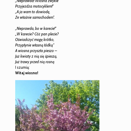
„Nieprawda! Wiosna zwykle
Przyjeżdża motocyklem!”
„A ja wam to dowiodę,
Że właśnie samochodem”.
„Nieprawda, bo w karecie!”
„W karecie? Cóż pan plecie?
Oświadczyć mogę krótko,
Przypłynie własną łódką”
A wiosna przyszła pieszo –
Już kwiaty z nią się śpieszą,
Już trawy przed nią rosną
I szumią:
Witaj wiosno!