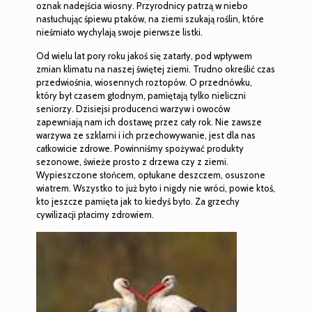
oznak nadejścia wiosny. Przyrodnicy patrzą w niebo
nasłuchując śpiewu ptaków, na ziemi szukają roślin, które
nieśmiało wychylają swoje pierwsze listki.
Od wielu lat pory roku jakoś się zatarły, pod wpływem
zmian klimatu na naszej świętej ziemi. Trudno określić czas
przedwiośnia, wiosennych roztopów. O przednówku,
który był czasem głodnym, pamiętają tylko nieliczni
seniorzy. Dzisiejsi producenci warzyw i owoców
zapewniają nam ich dostawę przez cały rok. Nie zawsze
warzywa ze szklarni i ich przechowywanie, jest dla nas
całkowicie zdrowe. Powinniśmy spożywać produkty
sezonowe, świeże prosto z drzewa czy z ziemi.
Wypieszczone słońcem, opłukane deszczem, osuszone
wiatrem. Wszystko to już było i nigdy nie wróci, powie ktoś,
kto jeszcze pamięta jak to kiedyś było. Za grzechy
cywilizacji płacimy zdrowiem.