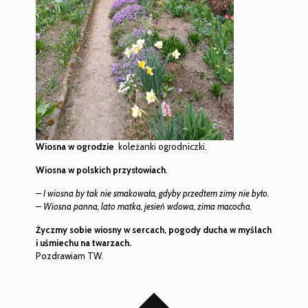
Wiosna w ogrodzie
koleżanki ogrodniczki.
Wiosna w polskich przysłowiach
.
– I wiosna by tak nie smakowała, gdyby przedtem zimy nie było.
– Wiosna panna, lato matka, jesień wdowa, zima macocha.
Życzmy sobie wiosny w sercach, pogody ducha w myślach
i uśmiechu na twarzach.
Pozdrawiam TW.