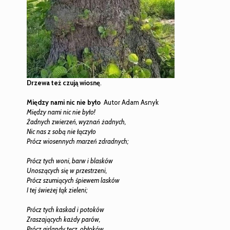
Drzewa też czują wiosnę
.
Między nami nic nie było
Autor Adam Asnyk
Między nami nic nie było!
Żadnych zwierzeń, wyznań żadnych,
Nic nas z sobą nie łączyło
Prócz wiosennych marzeń zdradnych;
Prócz tych woni, barw i blasków
Unoszących się w przestrzeni,
Prócz szumiących śpiewem lasków
I tej świeżej łąk zieleni;
Prócz tych kaskad i potoków
Zraszających każdy parów,
Prócz girlandy tęcz, obłoków,