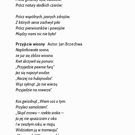
Prócz natury słodkich czarów;
Prócz wspólnych, jasnych zdrojów,
Z których serce zachwyt piło
Prócz pierwiosnków i powojów
Między nami nic nie było!
Przyjście wiosny
Autor: Jan Brzechwa
Naplotkowała sosna,
że już się zbliża wiosna.
Kret skrzywił się ponuro:
„Przyjedzie pewnie furą”
Jeż się najeżył srodze:
„Raczej na hulajnodze”.
Wąż syknął: „Ja nie wierzę.
Przyjedzie na rowerze”.
Kos gwizdnął: „Wiem coś o tym.
Przyleci samolotem”.
„Skąd znowu – rzekła sroka –
Ja jej nie spuszczam z oka
I w zeszłym roku, w maju,
Widziałam ją w tramwaju”.