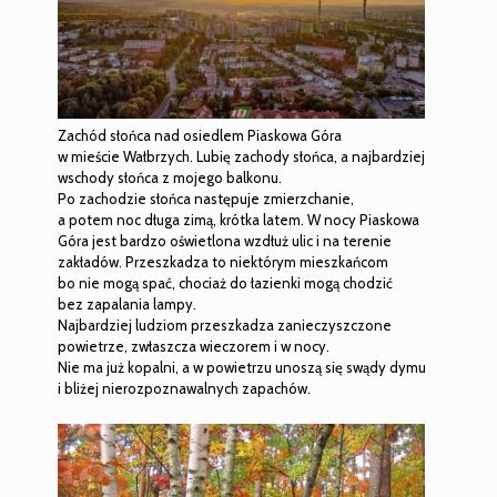
Zachód słońca
nad osiedlem Piaskowa Góra
w mieście Wałbrzych. Lubię zachody słońca, a najbardziej
wschody słońca z mojego balkonu.
Po zachodzie słońca następuje zmierzchanie,
a potem noc długa zimą, krótka latem. W nocy Piaskowa
Góra jest bardzo oświetlona wzdłuż ulic i na terenie
zakładów. Przeszkadza to niektórym mieszkańcom
bo nie mogą spać, chociaż do łazienki mogą chodzić
bez zapalania lampy.
Najbardziej ludziom przeszkadza zanieczyszczone
powietrze, zwłaszcza wieczorem i w nocy.
Nie ma już kopalni, a w powietrzu unoszą się swądy dymu
i bliżej nierozpoznawalnych zapachów.