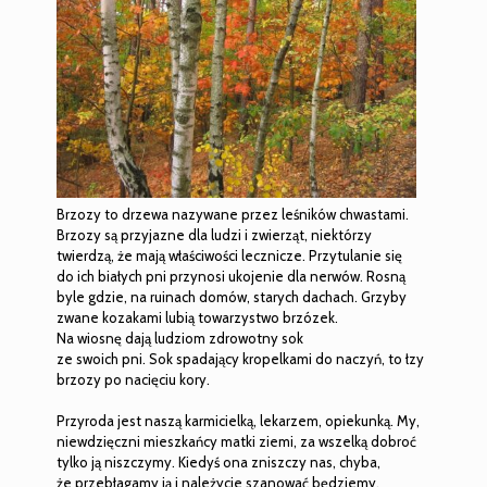
Brzozy to drzewa nazywane przez leśników chwastami.
Brzozy są przyjazne dla ludzi i zwierząt, niektórzy
twierdzą, że mają właściwości lecznicze. Przytulanie się
do ich białych pni przynosi ukojenie dla nerwów. Rosną
byle gdzie, na ruinach domów, starych dachach. Grzyby
zwane kozakami lubią towarzystwo brzózek.
Na wiosnę dają ludziom zdrowotny sok
ze swoich pni. Sok spadający kropelkami do naczyń, to łzy
brzozy po nacięciu kory.
Przyroda jest naszą karmicielką, lekarzem, opiekunką. My,
niewdzięczni mieszkańcy matki ziemi, za wszelką dobroć
tylko ją niszczymy. Kiedyś ona zniszczy nas, chyba,
że przebłagamy ją i należycie szanować będziemy.