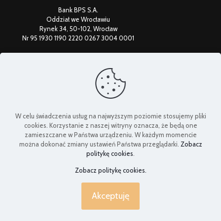
Bank BPS S.A.
Oddział we Wrocławiu
Rynek 34, 50-102, Wrocław
Nr 95 1930 1190 2220 0267 3004 0001
Federacja Uniwersytetów Trzeciego Wieku
W celu świadczenia usług na najwyższym poziomie stosujemy pliki
cookies. Korzystanie z naszej witryny oznacza, że będą one
zamieszczane w Państwa urządzeniu. W każdym momencie
można dokonać zmiany ustawień Państwa przeglądarki.
Zobacz
politykę cookies
.
Zobacz politykę cookies.
Akceptuję
© 2024 dolnoslaski-senior.pl | All Rights Reserved