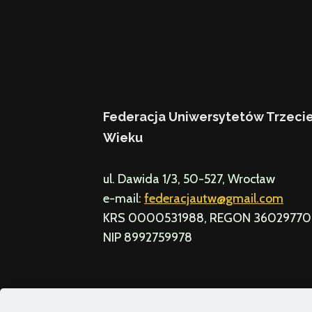
Federacja Uniwersytetów Trzeci
Wieku
ul. Dawida 1/3, 50-527, Wrocław
e-mail:
federacjautw@gmail.com
KRS 0000531988, REGON 3602977
NIP 8992759978