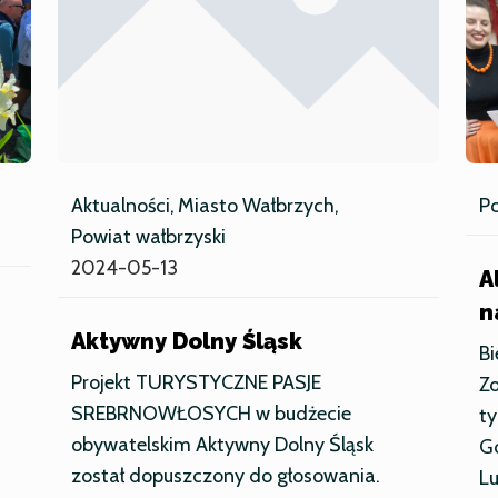
Aktualności
Miasto Wałbrzych
Po
Powiat wałbrzyski
2024-05-13
A
n
Aktywny Dolny Śląsk
Bi
Projekt TURYSTYCZNE PASJE
Z
SREBRNOWŁOSYCH w budżecie
ty
obywatelskim Aktywny Dolny Śląsk
Go
został dopuszczony do głosowania.
L