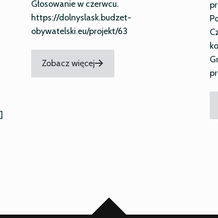
Głosowanie w czerwcu.
p
https://dolnyslask.budzet-
Po
obywatelski.eu/projekt/63
Cz
ko
Gr
Zobacz więcej
pr
]