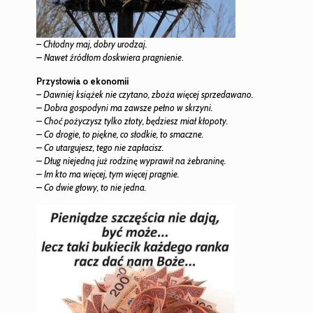
–
Chłodny maj, dobry urodzaj.
– Nawet źródłom doskwiera pragnienie
.
Przysłowia o ekonomii
–
Dawniej książek nie czytano, zboża więcej sprzedawano.
– Dobra gospodyni ma zawsze pełno w skrzyni.
– Choć pożyczysz tylko złoty, będziesz miał kłopoty.
– Co drogie, to piękne, co słodkie, to smaczne.
– Co utargujesz, tego nie zapłacisz.
– Dług niejedną już rodzinę wyprawił na żebraninę.
– Im kto ma więcej, tym więcej pragnie.
– Co dwie głowy, to nie jedna.