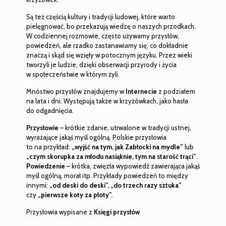
Są też częścią kultury i tradycji ludowej, które warto
pielęgnować, bo przekazują wiedzę o naszych przodkach.
W codziennej rozmowie, często używamy przysłów,
powiedzeń, ale rzadko zastanawiamy się, co dokładnie
znaczą i skąd się wzięły w potocznym języku. Przez wieki
tworzyli je ludzie, dzięki obserwacji przyrody i życia
w społeczeństwie w którym żyli.
Mnóstwo przysłów znajdujemy w
Internecie
z podziałem
na lata i dni. Występują także w krzyżówkach, jako hasła
do odgadnięcia.
Przysłowie
– krótkie zdanie, utrwalone w tradycji ustnej,
wyrażające jakąś myśl ogólną. Polskie przysłowia
to na przykład:
„wyjść na tym, jak Zabłocki na mydle”
lub
„czym skorupka za młodu nasiąknie, tym na starość trąci”
.
Powiedzenie
– krótka, zwięzła wypowiedź zawierająca jakąś
myśl ogólną, morał itp. Przykłady powiedzeń to między
innymi:
„od deski do deski”,
„do trzech razy sztuka”
czy
„pierwsze koty za płoty”.
Przysłowia wypisane z
Księgi przysłów