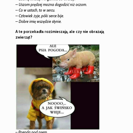
– Uszom prędzej można dogodzić niż oczom.
– Co w ustach, to w sercu.
– Człowiek żyje, póki serce bije.
– Dobre imię wszędzie słynie.
A te porzekadła rozśmieszają, ale czy nie obrażają
zwierząt?
–
Pogoda pod psem.