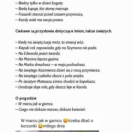
–
Biedny tylko w dzieci bogaty.
– Biedę kupuje, kto słomę marnuje.
– Frasunki starość przed czasem przynoszą.
– Każdy wiek ma swoje prawa
.
Ciekawe są przysłowia dotyczące imion, także świętych.
–
Kiedy na świętą Łucję mróz, to smaruj wóz.
– Kiepski rok zapowiada, gdy na Szymona nie pada.
– Na Edwarda jesień twarda.
– Na Marcina lepsza gęsina.
– Na Marka dmuchasz – w maju pochuchasz.
– Na świętego Kazimierza dzień się z nocą przymierza.
– Na świętego Ludwika zboże z pola umyka.
– Po świętym Mateuszu zimno chodzić w kapeluszu
.
–
Urodzaje daje rola, gdy deszcz leje w Karola.
O pogodzie
–
W marcu jak w garncu.
– Czego nie dokaże marzec, dokaże kwiecień.