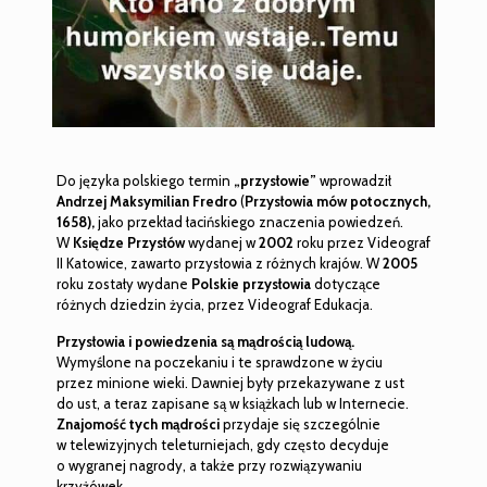
Do języka polskiego termin
„przysłowie”
wprowadził
Andrzej Maksymilian Fredro
(
Przysłowia mów potocznych,
1658),
jako przekład łacińskiego znaczenia powiedzeń.
W
Księdze Przysłów
wydanej w
2002
roku przez Videograf
II Katowice, zawarto przysłowia z różnych krajów. W
2005
roku zostały wydane
Polskie przysłowia
dotyczące
różnych dziedzin życia, przez Videograf Edukacja.
Przysłowia i powiedzenia są mądrością ludową.
Wymyślone na poczekaniu i te sprawdzone w życiu
przez minione wieki. Dawniej były przekazywane z ust
do ust, a teraz zapisane są w książkach lub w Internecie.
Znajomość tych mądrości
przydaje się szczególnie
w telewizyjnych teleturniejach, gdy często decyduje
o wygranej nagrody, a także przy rozwiązywaniu
krzyżówek.