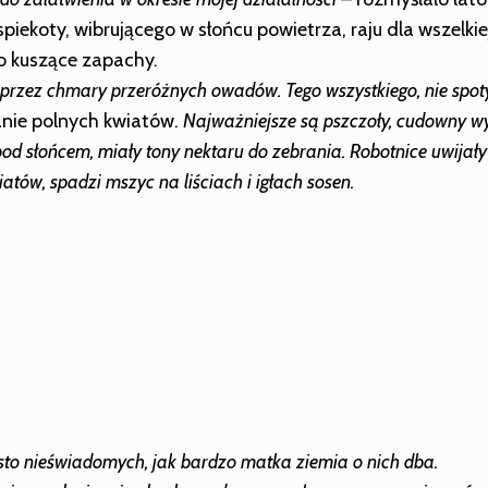
spiekoty, wibrującego w słońcu powietrza, raju dla wszelkie
ło kuszące zapachy.
przez chmary przeróżnych owadów. Tego wszystkiego, nie spoty
anie polnych kwiatów.
Najważniejsze są pszczoły, cudowny wy
pod słońcem, miały tony nektaru do zebrania. Robotnice uwijały
iatów, spadzi mszyc na liściach i igłach sosen.
ęsto nieświadomych, jak bardzo matka ziemia o nich dba.