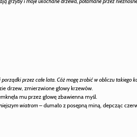
 mają grzyby i moje ukochane drzewa, połamane przez nieznośn
bili porządki przez całe lata. Cóż mogę zrobić w obliczu takiego
zie drzew, zmierzwione głowy krzewów.
emknęła mu przez głowę zbawienna myśl.
ilniejszym wiatrom
– dumało z posępną miną, depcząc cze