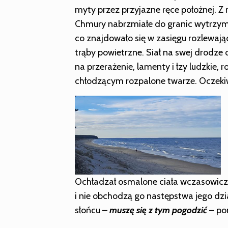
myty przez przyjazne ręce położnej. Z n
Chmury nabrzmiałe do granic wytrzymał
co znajdowało się w zasięgu rozlewając
trąby powietrzne. Siał na swej drodze
na przerażenie, lamenty i łzy ludzkie, r
chłodzącym rozpalone twarze. Oczeki
Ochładzał osmalone ciała wczasowiczó
i nie obchodzą go następstwa jego dz
słońcu –
muszę
się z tym pogodzić
– pom