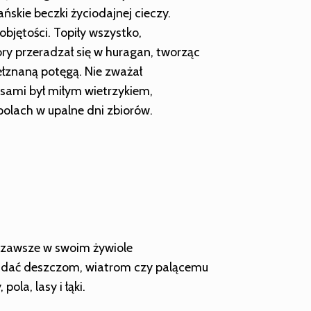
ańskie beczki życiodajnej cieczy.
bjętości. Topiły wszystko,
óry przeradzał się w huragan, tworząc
ełznaną potęgą. Nie zważał
czasami był miłym wietrzykiem,
olach w upalne dni zbiorów.
t zawsze w swoim żywiole
poddać deszczom, wiatrom czy palącemu
ola, lasy i łąki.