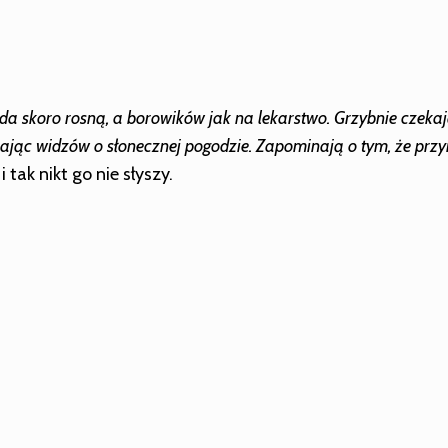
jada skoro rosną, a borowików jak na lekarstwo. Grzybnie czek
jąc widzów o słonecznej pogodzie. Zapominają o tym, że przy
 tak nikt go nie słyszy.