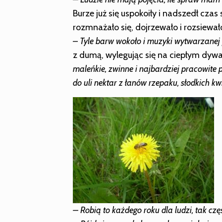
Burze już się uspokoiły i nadszedł czas 
rozmnażało się, dojrzewało i rozsiewa
–
Tyle barw wokoło i muzyki wytwarzanej 
z dumą, wylegując się na ciepłym dyw
maleńkie, zwinne i najbardziej pracowite 
do uli nektar z łanów rzepaku, słodkich kw
– Robią to każdego roku dla ludzi, tak cz