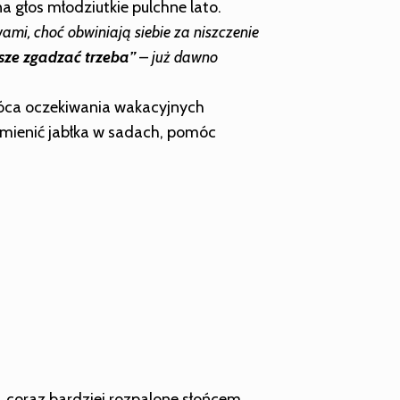
a głos młodziutkie pulchne lato.
ami, choć obwiniają siebie za niszczenie
wsze zgadzać trzeba”
–
już dawno
kłóca oczekiwania wakacyjnych
rumienić jabłka w sadach, pomóc
, coraz bardziej rozpalone słońcem.