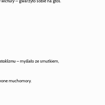
e wichury –
gwarzyło sobie na głos.
 kataklizmu
– myślało ze smutkiem,
rwone muchomory.