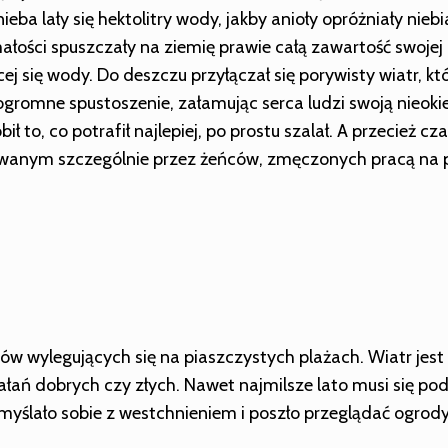
ieba lały się hektolitry wody, jakby anioły opróżniały niebi
ości spuszczały na ziemię prawie całą zawartość swojej o
ej się wody. Do deszczu przyłączał się porywisty wiatr, kt
 ogromne spustoszenie, załamując serca ludzi swoją nieoki
obił to, co potrafił najlepiej, po prostu szalał. A przecież 
wanym szczególnie przez żeńców, zmęczonych pracą na p
w wylegujących się na piaszczystych plażach. Wiatr jes
iałań dobrych czy złych. Nawet najmilsze lato musi się 
yślało sobie z westchnieniem i poszło przeglądać ogrody, p