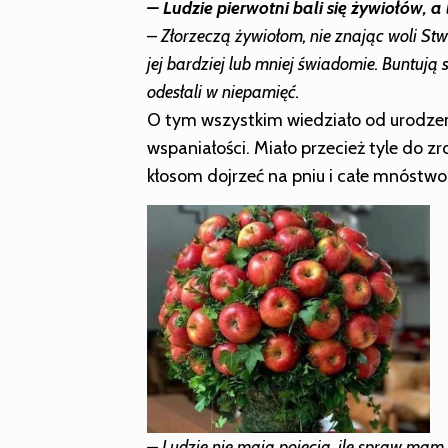
– Ludzie pierwotni bali się żywiołów, a
–
Złorzeczą żywiołom, nie znając woli Stw
jej bardziej lub mniej świadomie. Buntują s
odesłali w niepamięć.
O tym wszystkim wiedziało od urodzeni
wspaniałości. Miało przecież tyle do 
kłosom dojrzeć na pniu i całe mnóstwo
– Ludzie nie mają pojęcia, ile spraw mam 