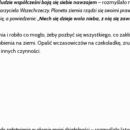
 ludzie współcześni boją się siebie nawzajem
– rozmyślało n
orzyciela Wszechrzeczy. Planeta ziemia rządzi się swoimi praw
ię, a powiedzenie: „
Niech się dzieje wola nieba, z nią się za
a i robiło co mogło, żeby pozbyć się wszystkiego, co za
zrobienia na ziemi. Opalić wczasowiczów na czekoladkę, z
 innych czynności.
do załatwienia w okresie mojej działalności
– rozmyślało lato