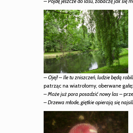
– Pójdę jeszcze do lasu, zobaczę jak się
– Ojej! – Ile tu zniszczeń, ludzie będą ro
patrząc na wiatrołomy, oberwane gałę
–
Może już pora posadzić nowy las
– prz
–
Drzewa młode, giętkie opierają się najs