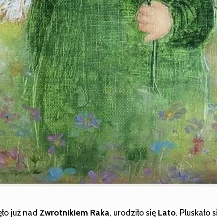
ęło już nad
Zwrotnikiem Raka
, urodziło się
Lato
. Pluskało