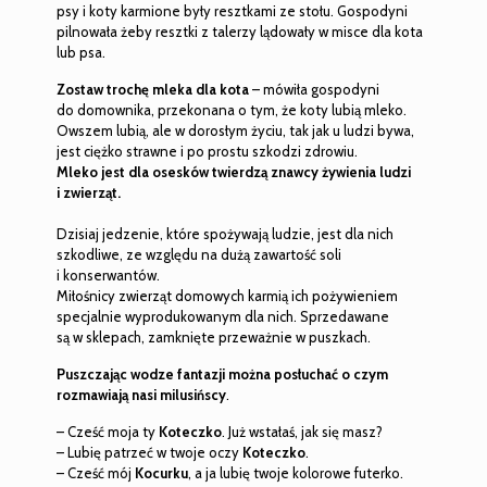
psy i koty karmione były resztkami ze stołu. Gospodyni
pilnowała żeby resztki z talerzy lądowały w misce dla kota
lub psa.
Zostaw trochę mleka dla kota
– mówiła gospodyni
do domownika, przekonana o tym, że koty lubią mleko.
Owszem lubią, ale w dorosłym życiu, tak jak u ludzi bywa,
jest ciężko strawne i po prostu szkodzi zdrowiu.
Mleko jest dla osesków twierdzą znawcy żywienia ludzi
i zwierząt.
Dzisiaj jedzenie, które spożywają ludzie, jest dla nich
szkodliwe, ze względu na dużą zawartość soli
i konserwantów.
Miłośnicy zwierząt domowych karmią ich pożywieniem
specjalnie wyprodukowanym dla nich. Sprzedawane
są w sklepach, zamknięte przeważnie w puszkach.
Puszczając wodze fantazji można posłuchać o czym
rozmawiają nasi milusińscy
.
– Cześć moja ty
Koteczko
. Już wstałaś, jak się masz?
– Lubię patrzeć w twoje oczy
Koteczko
.
– Cześć mój
Kocurku
, a ja lubię twoje kolorowe futerko.