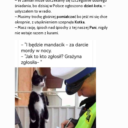
– W zamian może doczekamy się szczególnie dobrego
śniadania, bo dzisiaj w Polsce ogłoszono
dzień kota
, –
usłyszałem to w radio.
– Musimy trochę głośniej
pomiałczeć
bo jeść mi się chce
okropnie, z utęsknieniem szepnęła
Kotka
.
– Masz rację, śpioch nad śpiochy z tej naszej
Pan
i, nigdy
nie wstaje razem z kurami.