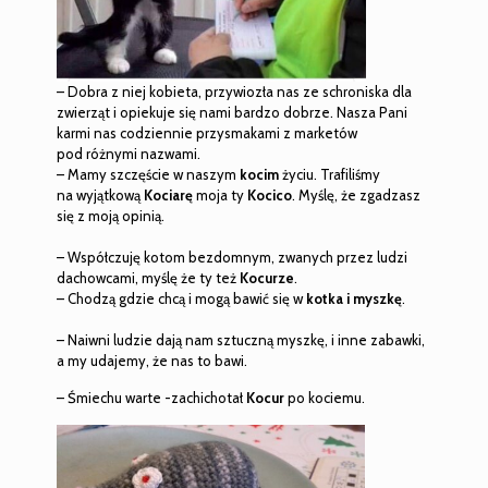
– Dobra z niej kobieta, przywiozła nas ze schroniska dla
zwierząt i opiekuje się nami bardzo dobrze. Nasza Pani
karmi nas codziennie przysmakami z marketów
pod różnymi nazwami.
– Mamy szczęście w naszym
kocim
życiu. Trafiliśmy
na wyjątkową
Kociarę
moja ty
Kocico
. Myślę, że zgadzasz
się z moją opinią.
– Współczuję kotom bezdomnym, zwanych przez ludzi
dachowcami, myślę że ty też
Kocurze
.
– Chodzą gdzie chcą i mogą bawić się w
kotka i myszkę
.
– Naiwni ludzie dają nam sztuczną myszkę, i inne zabawki,
a my udajemy, że nas to bawi.
– Śmiechu warte
-zachichotał
Kocur
po kociemu.