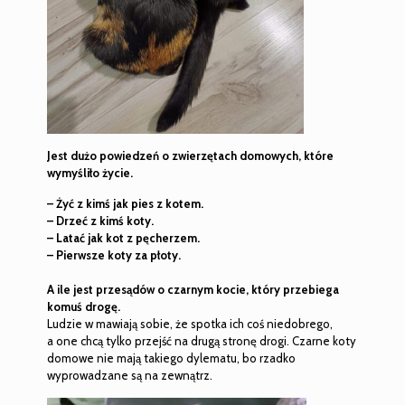
Jest dużo powiedzeń o zwierzętach domowych, które
wymyśliło życie.
– Żyć z kimś jak pies z kotem.
– Drzeć z kimś koty.
– Latać jak kot z pęcherzem.
– Pierwsze koty za płoty.
A ile jest przesądów o czarnym kocie, który przebiega
komuś drogę.
Ludzie w mawiają sobie, że spotka ich coś niedobrego,
a one chcą tylko przejść na drugą stronę drogi. Czarne koty
domowe nie mają takiego dylematu, bo rzadko
wyprowadzane są na zewnątrz.