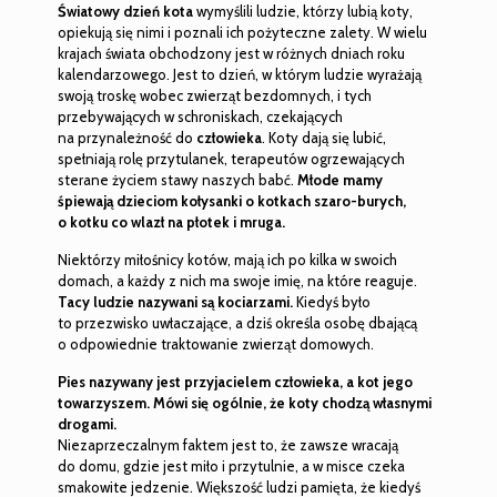
Światowy dzień kota
wymyślili ludzie, którzy lubią koty,
opiekują się nimi i poznali ich pożyteczne zalety. W wielu
krajach świata obchodzony jest w różnych dniach roku
kalendarzowego. Jest to dzień, w którym ludzie wyrażają
swoją troskę wobec zwierząt bezdomnych, i tych
przebywających w schroniskach, czekających
na przynależność do
człowieka
. Koty dają się lubić,
spełniają rolę przytulanek, terapeutów ogrzewających
sterane życiem stawy naszych babć.
Młode mamy
śpiewają dzieciom kołysanki o kotkach szaro-burych,
o kotku co wlazł na płotek i mruga.
Niektórzy miłośnicy kotów, mają ich po kilka w swoich
domach, a każdy z nich ma swoje imię, na które reaguje.
Tacy ludzie nazywani są kociarzami.
Kiedyś było
to przezwisko uwłaczające, a dziś określa osobę dbającą
o odpowiednie traktowanie zwierząt domowych.
Pies nazywany jest przyjacielem człowieka, a kot jego
towarzyszem.
Mówi się ogólnie, że koty chodzą własnymi
drogami.
Niezaprzeczalnym faktem jest to, że zawsze wracają
do domu, gdzie jest miło i przytulnie, a w misce czeka
smakowite jedzenie. Większość ludzi pamięta, że kiedyś