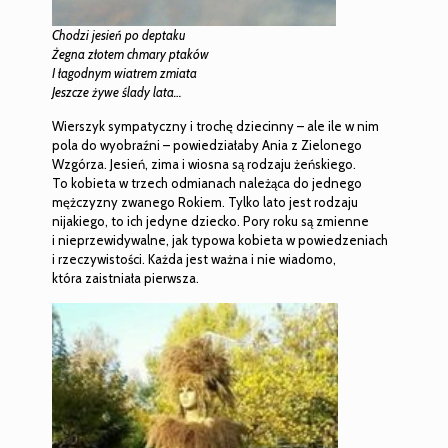
Chodzi jesień po deptaku
Żegna złotem chmary ptaków
I łagodnym wiatrem zmiata
Jeszcze żywe ślady lata…
Wierszyk sympatyczny i trochę dziecinny – ale ile w nim
pola do wyobraźni – powiedziałaby Ania z Zielonego
Wzgórza. Jesień, zima i wiosna są rodzaju żeńskiego.
To kobieta w trzech odmianach należąca do jednego
mężczyzny zwanego Rokiem. Tylko lato jest rodzaju
nijakiego, to ich jedyne dziecko. Pory roku są zmienne
i nieprzewidywalne, jak typowa kobieta w powiedzeniach
i rzeczywistości. Każda jest ważna i nie wiadomo,
która zaistniała pierwsza.