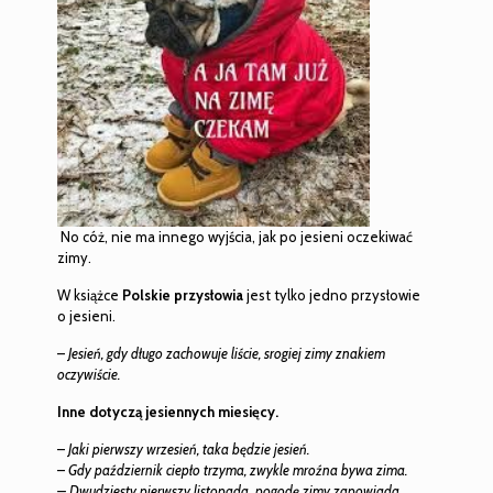
No cóż, nie ma innego wyjścia, jak po jesieni oczekiwać
zimy.
W książce
Polskie przysłowia
jest tylko jedno przysłowie
o jesieni.
–
Jesień, gdy długo zachowuje liście, srogiej zimy znakiem
oczywiście.
Inne dotyczą jesiennych miesięcy.
–
Jaki pierwszy wrzesień, taka będzie jesień.
–
Gdy październik ciepło trzyma, zwykle mroźna bywa zima.
– Dwudziesty pierwszy listopada pogodę zimy zapowiada.