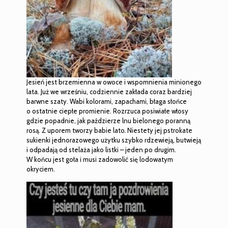
Jesień jest brzemienna w owoce i wspomnienia minionego
lata. Już we wrześniu, codziennie zakłada coraz bardziej
barwne szaty. Wabi kolorami, zapachami, błaga słońce
o ostatnie ciepłe promienie. Rozrzuca posiwiałe włosy
gdzie popadnie, jak paździerze lnu bielonego poranną
rosą. Z uporem tworzy babie lato
.
Niestety jej pstrokate
sukienki jednorazowego użytku szybko rdzewieją, butwieją
i odpadają od stelaża jako listki – jeden po drugim.
W końcu jest goła i musi zadowolić się lodowatym
okryciem.