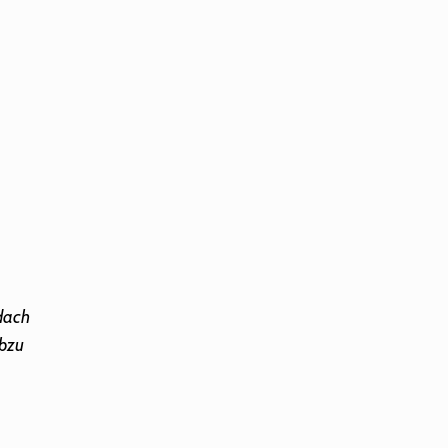
dach
bzu