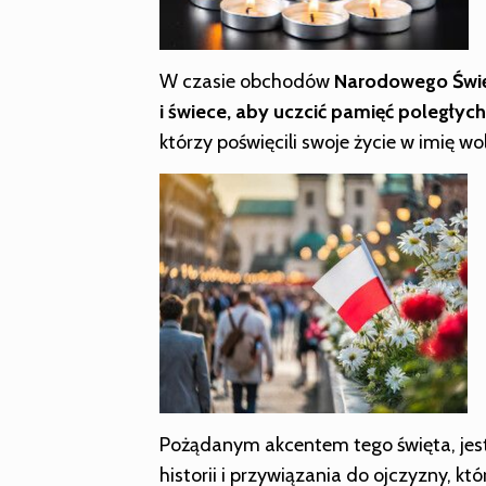
W czasie obchodów
Narodowego Świę
i świece, aby uczcić pamięć poległyc
którzy poświęcili swoje życie w imię wo
Pożądanym akcentem tego święta, jest 
historii i przywiązania do ojczyzny, k