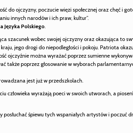
łość do ojczyzny, poczucie więzi społecznej oraz chęć i g
u innych narodów i ich praw, kultur”.
a Języka Polskiego
.
jąca szacunek wobec swojej ojczyzny oraz okazująca to 
 kraju, jego drogi do niepodległości i pokoju. Patriota oka
ność ojczyźnie można wyrażać poprzez sumienne wykonyw
ać także poprzez głosowanie w wyborach parlamentarnyc
wadzana jest już w przedszkolach.
yciu człowieka wyrażają poeci w swoich utworach, a piosenk
 posłuchać śpiewu tych wspaniałych artystów i poczuć dr