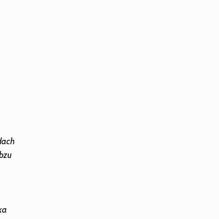
dach
bzu
ka