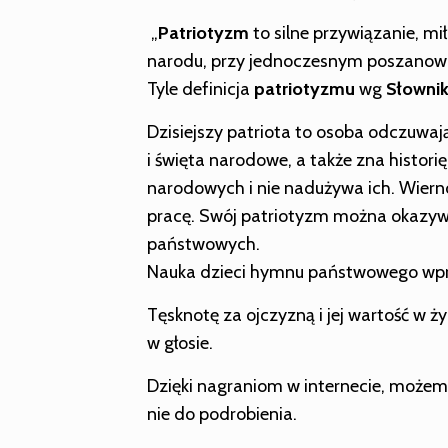
„
Patriotyzm
to silne przywiązanie, mi
narodu, przy jednoczesnym poszanowani
Tyle definicja
patriotyzmu
wg
Słownik
Dzisiejszy patriota to osoba odczuwa
i święta narodowe, a także zna historię
narodowych i nie nadużywa ich. Wier
pracę. Swój patriotyzm można okazyw
państwowych.
Nauka dzieci hymnu państwowego wpro
Tęsknotę za ojczyzną i jej wartość w ż
w głosie.
Dzięki nagraniom w internecie, możemy
nie do podrobienia.