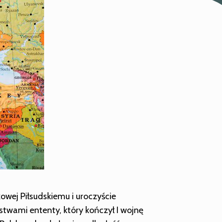
wej Piłsudskiemu i uroczyście
twami ententy, który kończył I wojnę